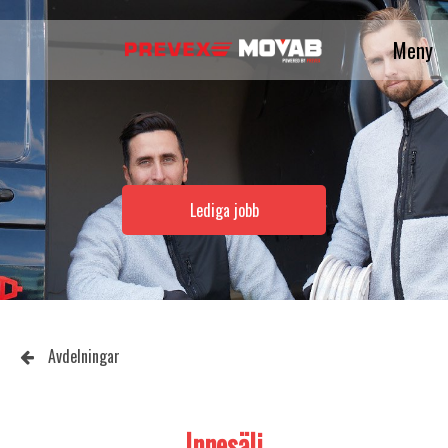
Meny
Lediga jobb
Avdelningar
Innesälj